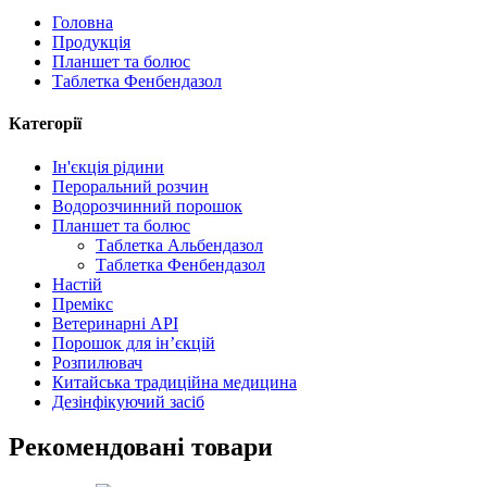
Головна
Продукція
Планшет та болюс
Таблетка Фенбендазол
Категорії
Ін'єкція рідини
Пероральний розчин
Водорозчинний порошок
Планшет та болюс
Таблетка Альбендазол
Таблетка Фенбендазол
Настій
Премікс
Ветеринарні API
Порошок для ін’єкцій
Розпилювач
Китайська традиційна медицина
Дезінфікуючий засіб
Рекомендовані товари