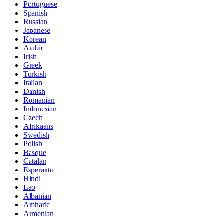
Portuguese
Spanish
Russian
Japanese
Korean
Arabic
Irish
Greek
Turkish
Italian
Danish
Romanian
Indonesian
Czech
Afrikaans
Swedish
Polish
Basque
Catalan
Esperanto
Hindi
Lao
Albanian
Amharic
Armenian