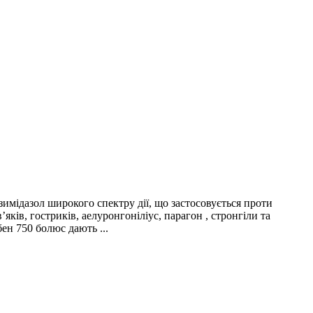
дазол широкого спектру дії, що застосовується проти
яків, гостриків, аелуронгоніліус, парагон , стронгіли та
ен 750 болюс дають ...