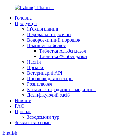
Головна
Продукція
Ін'єкція рідини
Пероральний розчин
Водорозчинний порошок
Планшет та болюс
Таблетка Альбендазол
Таблетка Фенбендазол
Настій
Премікс
Ветеринарні API
Порошок для ін’єкцій
Розпилювач
Китайська традиційна медицина
Дезінфікуючий засіб
Новини
FAQ
Про нас
Заводський тур
Зв'яжіться з нами
English