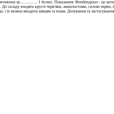
вини qs ………… 1 болюс. Показання: Фенбендазол - це антигел
До складу входять круглі черв'яки, анкилостоми, силові черви, в
ди, і їх можна вводити вівцям та кізам. Дозування та застосування