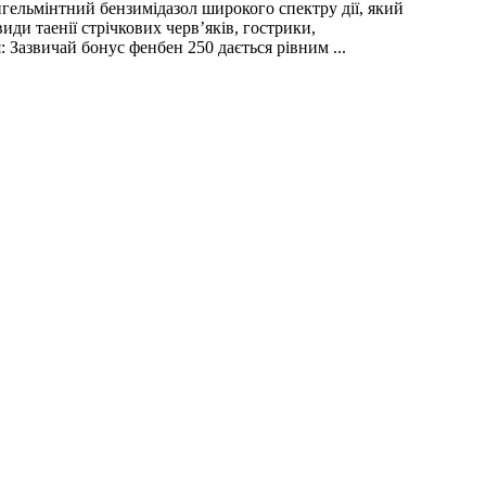
ьмінтний бензимідазол широкого спектру дії, який
иди таенії стрічкових черв’яків, гострики,
: Зазвичай бонус фенбен 250 дається рівним ...