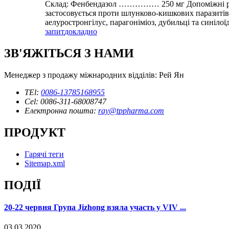
Склад: Фенбендазол …………… 250 мг Допоміжні речо
застосовується проти шлунково-кишкових паразитів. 
аелуростронгілус, парагоніміоз, дубильці та синілої
запит
докладно
ЗВ'ЯЖІТЬСЯ З НАМИ
Менеджер з продажу міжнародних відділів: Рей Ян
TEl:
0086-13785168955
Cel: 0086-311-68008747
Електронна пошта:
ray@tppharma.com
ПРОДУКТ
Гарячі теги
Sitemap.xml
ПОДІЇ
20-22 червня Група Jizhong взяла участь у VIV ...
03.03.2020