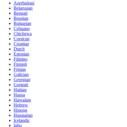
Azerbaijani
Belarusian
Bengali
Bosnian
Bulgarian
Cebuano
Chichewa
Corsican
Croatian
Dutch
Estonian
Filipino
Finnish
Frisian
Galician
Georgian
Gujarati
Haitian
Hausa
Hawaiian
Hebrew
Hmong
Hungarian
Icelandic
Igbo