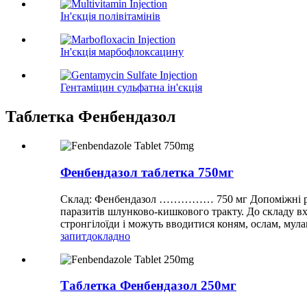
Ін'єкція полівітамінів
Ін'єкція марбофлоксацину
Гентаміцин сульфатна ін'єкція
Таблетка Фенбендазол
Фенбендазол таблетка 750мг
Склад: Фенбендазол …………… 750 мг Допоміжні речо
паразитів шлунково-кишкового тракту. До складу вход
стронгілоїди і можуть вводитися коням, ослам, мула
запит
докладно
Таблетка Фенбендазол 250мг