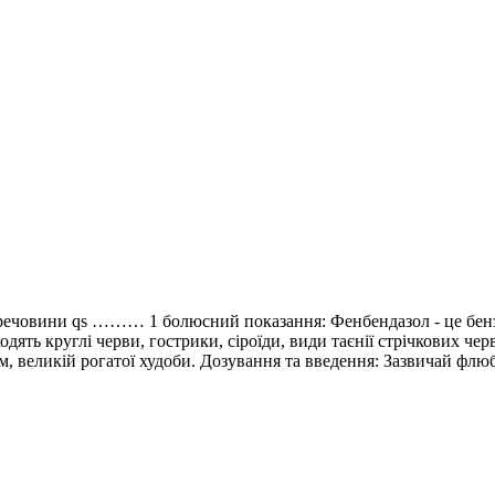
вини qs ……… 1 болюсний показання: Фенбендазол - це бензимі
ять круглі черви, гострики, сіроїди, види таєнії стрічкових черв’
м, великій рогатої худоби. Дозування та введення: Зазвичай флюб