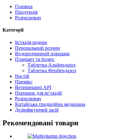
Головна
Продукція
Розпилювач
Категорії
Ін'єкція рідини
Пероральний розчин
Водорозчинний порошок
Планшет та болюс
Таблетка Альбендазол
Таблетка Фенбендазол
Настій
Премікс
Ветеринарні API
Порошок для ін’єкцій
Розпилювач
Китайська традиційна медицина
Дезінфікуючий засіб
Рекомендовані товари