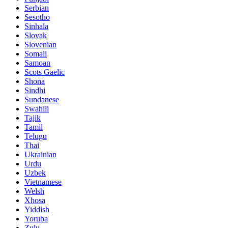
Serbian
Sesotho
Sinhala
Slovak
Slovenian
Somali
Samoan
Scots Gaelic
Shona
Sindhi
Sundanese
Swahili
Tajik
Tamil
Telugu
Thai
Ukrainian
Urdu
Uzbek
Vietnamese
Welsh
Xhosa
Yiddish
Yoruba
Zulu