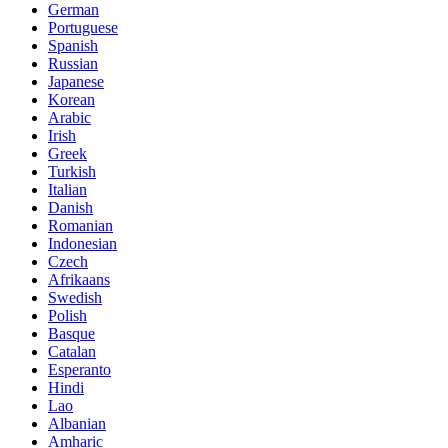
German
Portuguese
Spanish
Russian
Japanese
Korean
Arabic
Irish
Greek
Turkish
Italian
Danish
Romanian
Indonesian
Czech
Afrikaans
Swedish
Polish
Basque
Catalan
Esperanto
Hindi
Lao
Albanian
Amharic