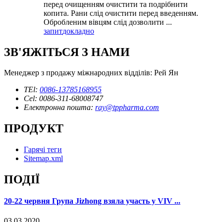
перед очищенням очистити та подрібнити
копита. Рани слід очистити перед введенням.
Обробленим вівцям слід дозволити ...
запит
докладно
ЗВ'ЯЖІТЬСЯ З НАМИ
Менеджер з продажу міжнародних відділів: Рей Ян
TEl:
0086-13785168955
Cel: 0086-311-68008747
Електронна пошта:
ray@tppharma.com
ПРОДУКТ
Гарячі теги
Sitemap.xml
ПОДІЇ
20-22 червня Група Jizhong взяла участь у VIV ...
03.03.2020