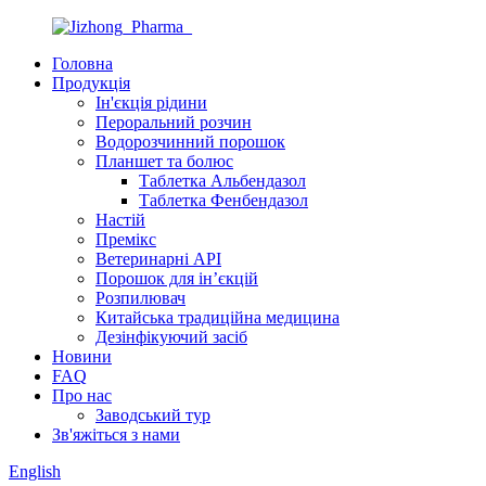
Головна
Продукція
Ін'єкція рідини
Пероральний розчин
Водорозчинний порошок
Планшет та болюс
Таблетка Альбендазол
Таблетка Фенбендазол
Настій
Премікс
Ветеринарні API
Порошок для ін’єкцій
Розпилювач
Китайська традиційна медицина
Дезінфікуючий засіб
Новини
FAQ
Про нас
Заводський тур
Зв'яжіться з нами
English