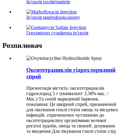
Ін'єкція полівітамінів
Ін'єкція марбофлоксацину
Гентаміцин сульфатна ін'єкція
Розпилювач
Окситетрациклін гідрохлоридний
спрей
Презентація містить: окситетрациклін
гідрохлорид 5 г (еквівалент 3,58% мас. /
Мас.) Та синій маркерний барвник.
показання: Це шкірний спрей, призначений
для лікування гнилі стопи овець та місцевих
інфекцій, спричинених чутливими до
окситетрацикліну організмами великої
рогатої худоби, овець та свиней. дозування
та введення Для лікування гнилі стопи слід