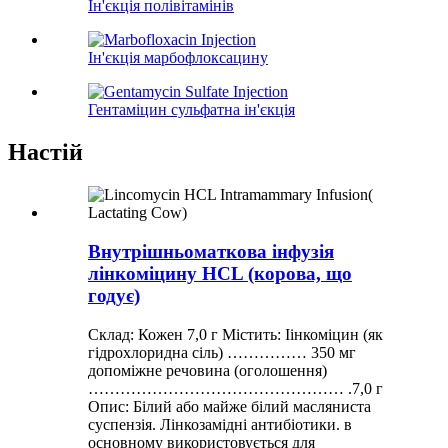
Ін'єкція полівітамінів
Ін'єкція марбофлоксацину
Гентаміцин сульфатна ін'єкція
Настій
Внутрішньоматкова інфузія
лінкоміцину HCL (корова, що
годує)
Склад: Кожен 7,0 г Містить: Іінкоміцин (як
гідрохлоридна сіль) …………… 350 мг
допоміжне речовина (оголошення)
………………………………………… .7,0 г
Опис: Білий або майже білий масляниста
суспензія. Лінкозамідні антибіотики. в
основному використовується для