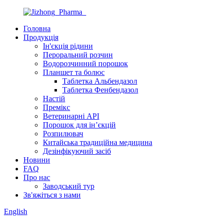
Головна
Продукція
Ін'єкція рідини
Пероральний розчин
Водорозчинний порошок
Планшет та болюс
Таблетка Альбендазол
Таблетка Фенбендазол
Настій
Премікс
Ветеринарні API
Порошок для ін’єкцій
Розпилювач
Китайська традиційна медицина
Дезінфікуючий засіб
Новини
FAQ
Про нас
Заводський тур
Зв'яжіться з нами
English