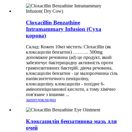
Cloxacillin Benzathine
Intramammary Infusion (Суха
корова)
Склад: Кожен 10мл містить: Cloxacillin (як
клоксацилін бензатин) ………. 500mg
допоміжне речовина (ad) це продукт, який
забезпечує бактерицидну активність проти
грампозитивних бактерій. діюча речовина,
клоксацилін бензатин - це малорозчинна сіль
напівсинтетичного пеніциліну,
клоксациліну. клоксацилін - похідне 6-
амінопеніциланової кислоти, а тому хімічно
пов'язане з іншими ...
запит
докладно
Клоксацилін бензатинова мазь для
очей