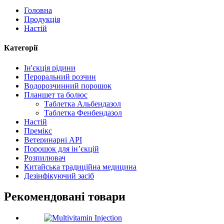
Головна
Продукція
Настій
Категорії
Ін'єкція рідини
Пероральний розчин
Водорозчинний порошок
Планшет та болюс
Таблетка Альбендазол
Таблетка Фенбендазол
Настій
Премікс
Ветеринарні API
Порошок для ін’єкцій
Розпилювач
Китайська традиційна медицина
Дезінфікуючий засіб
Рекомендовані товари