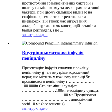
протистояння грампозитивних бактерій і
впливу на мікоплазму та деякі грамнегативні
бактерії, при цьому сильніше впливає на
стафілокок, гемолітик стрептокока та
пневмокок. він також має інгібування
анаеробіону, такого як клостридій тетані та
baillus perfringens, і це ...
запит
докладно
Внутрішньоматкова інфузія
пеніциліну
Презентація: Інфузія сполуки прокаїну
пеніциліну g - це внутрішньодоменний
церат, що містить у кожному шприці 5г
прокаїнового пеніциліну г ……………….
100 000iu Стріптоміцин сульфат
…………………… .100мг неоміцину сульфат
………………… …… ..100 мг Преднізолон
……………………………… допоміжний
засіб 10 мг (оголошення) ……… Р…
запит
докладно