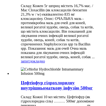
Склад: Кожен 5г шприц містить 16,7% мас. /
Мас Cloxacillin (як клоксацилін бензатин
21,3% w / w) еквівалентно 835 мг
клоксациліну. Опис: ОЧАЛЬНА мазь -
протимікробна мазь для очей для коней,
великої рогатої худоби, овець, собак та котів,
що містить клоксацилін. Він показаний для
лікування очних інфекцій великої рогатої
худоби, овець, коней, собак та котів,
спричинених Staphylococcus spp та Bacillus
spp. Показання: мазь для очей Очна мазь
показана для лікування очних інфекцій
великої рогатої худоби, овець, коней, собак ...
запит
докладно
Цефтіофур гідрохлоридну
внутрішньоматкову інфузію 500мг
Склад: Кожні 10 мл містять: Цефтіофур (як
гідрохлоридна сіль) ……… 500мг допоміжне
речовина ………………………………… qs