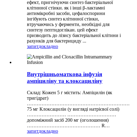
ефект, пригнічуючи синтез бактеріальної
клітинної стінки. як і інші β-лактамні
антимікробні засоби, цефалоспорини
інгібують синтез клітинної стінки,
втручаючись у ферменти, необхідні для
синтезу пептидоглікан. цей ефект
призводить до лізису бактеріальної клітини і
рахунків для бактерициду ...
запит
докладно
Внутрішньоматкова інфузія
ампіциліну та клоксациліну
Склад: Кожен 5 г містить: Ампіцилін (як
тригідрат)
………………………………………………………
75 мг Клоксацилін (у вигляді натрієвої солі)
…………………… …………………………
допоміжний засіб 200 мг (оголошення)
……………………………………… R…
запит
докладно