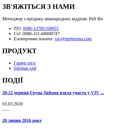
ЗВ'ЯЖІТЬСЯ З НАМИ
Менеджер з продажу міжнародних відділів: Рей Ян
TEl:
0086-13785168955
Cel: 0086-311-68008747
Електронна пошта:
ray@tppharma.com
ПРОДУКТ
Гарячі теги
Sitemap.xml
ПОДІЇ
20-22 червня Група Jizhong взяла участь у VIV ...
03.03.2020
......
20 липня 2016 року