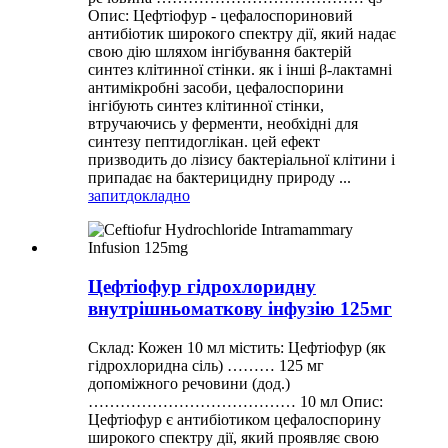
Опис: Цефтіофур - цефалоспориновий
антибіотик широкого спектру дії, який надає
свою дію шляхом інгібування бактерій
синтез клітинної стінки. як і інші β-лактамні
антимікробні засоби, цефалоспорини
інгібують синтез клітинної стінки,
втручаючись у ферменти, необхідні для
синтезу пептидоглікан. цей ефект
призводить до лізису бактеріальної клітини і
припадає на бактерицидну природу ...
запит
докладно
Цефтіофур гідрохлоридну
внутрішньоматкову інфузію 125мг
Склад: Кожен 10 мл містить: Цефтіофур (як
гідрохлоридна сіль) ……… 125 мг
допоміжного речовини (дод.)
………………………………… 10 мл Опис:
Цефтіофур є антибіотиком цефалоспорину
широкого спектру дії, який проявляє свою